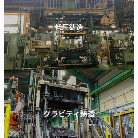
低圧鋳造
グラビティ鋳造